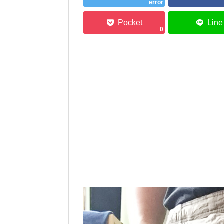
error
0