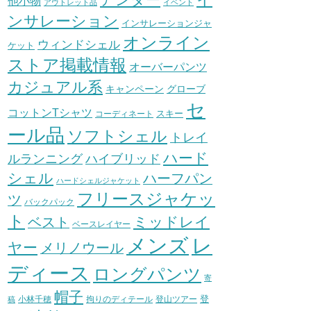
他小物
アウトレット品
イベント
ンサレーション
インサレーションジャ
オンライン
ウィンドシェル
ケット
ストア掲載情報
オーバーパンツ
カジュアル系
グローブ
キャンペーン
セ
コットンTシャツ
スキー
コーディネート
ール品
ソフトシェル
トレイ
ハード
ハイブリッド
ルランニング
シェル
ハーフパン
ハードシェルジャケット
フリースジャケッ
ツ
バックパック
ト
ミッドレイ
ベスト
ベースレイヤー
メンズ
レ
ヤー
メリノウール
ディース
ロングパンツ
寄
帽子
登
小林千穂
拘りのディテール
登山ツアー
稿