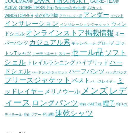
DWR（耐久撥水）
COOLMAX®
GORE-TEX®
Active
GORE-TEX® Pro
Polartec® Alpha®
UVカット
アンダー
その他小物
WINDSTOPPER
アウトレット品
イベント
インサレーション
ウィン
インサレーションジャケット
オンラインストア掲載情報
ドシェル
オー
カジュアル系
バーパンツ
コッ
グローブ
キャンペーン
セール品
ソフト
トンTシャツ
スキー
コーディネート
シェル
ハー
ハイブリッド
トレイルランニング
ドシェル
ハーフパンツ
バックパック
ハードシェルジャケット
フリースジャケット
ミ
ベスト
ベースレイヤー
メンズ
レデ
ッドレイヤー
メリノウール
ィース
ロングパンツ
帽子
小林千穂
拘りの
寄稿
速乾シャツ
登山靴
ディテール
登山ツアー