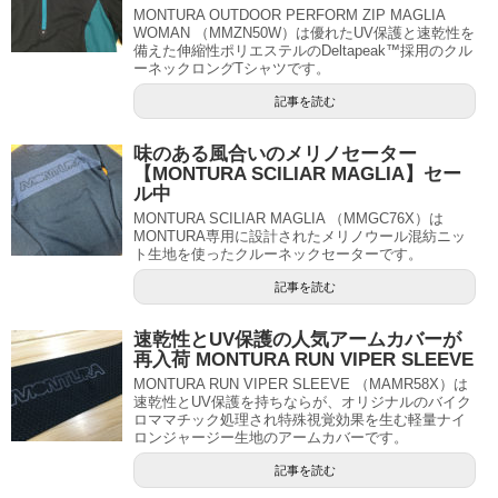
MONTURA OUTDOOR PERFORM ZIP MAGLIA
WOMAN （MMZN50W）は優れたUV保護と速乾性を
備えた伸縮性ポリエステルのDeltapeak™採用のクル
ーネックロングTシャツです。
記事を読む
味のある風合いのメリノセーター
【MONTURA SCILIAR MAGLIA】セー
ル中
MONTURA SCILIAR MAGLIA （MMGC76X）は
MONTURA専用に設計されたメリノウール混紡ニッ
ト生地を使ったクルーネックセーターです。
記事を読む
速乾性とUV保護の人気アームカバーが
再入荷 MONTURA RUN VIPER SLEEVE
MONTURA RUN VIPER SLEEVE （MAMR58X）は
速乾性とUV保護を持ちならが、オリジナルのバイク
ロママチック処理され特殊視覚効果を生む軽量ナイ
ロンジャージー生地のアームカバーです。
記事を読む