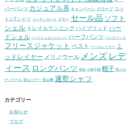
カジュアル系
バーパンツ
コッ
グローブ
キャンペーン
セール品
ソフト
トンTシャツ
スキー
コーディネート
シェル
ハー
ハイブリッド
トレイルランニング
ドシェル
ハーフパンツ
バックパック
ハードシェルジャケット
フリースジャケット
ミ
ベスト
ベースレイヤー
メンズ
レデ
ッドレイヤー
メリノウール
ィース
ロングパンツ
帽子
小林千穂
拘りの
寄稿
速乾シャツ
登山靴
ディテール
登山ツアー
カテゴリー
お知らせ
ブログ