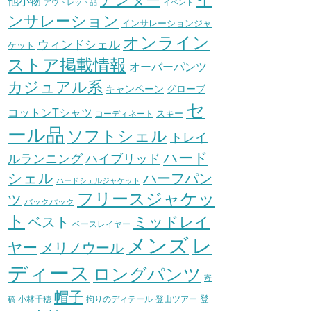
他小物
アウトレット品
イベント
ンサレーション
インサレーションジャ
オンライン
ウィンドシェル
ケット
ストア掲載情報
オーバーパンツ
カジュアル系
グローブ
キャンペーン
セ
コットンTシャツ
スキー
コーディネート
ール品
ソフトシェル
トレイ
ハード
ハイブリッド
ルランニング
シェル
ハーフパン
ハードシェルジャケット
フリースジャケッ
ツ
バックパック
ト
ミッドレイ
ベスト
ベースレイヤー
メンズ
レ
ヤー
メリノウール
ディース
ロングパンツ
寄
帽子
登
小林千穂
拘りのディテール
登山ツアー
稿