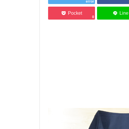
error
0