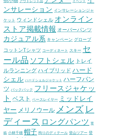
他小物
アウトレット品
イベント
ンサレーション
インサレーションジャ
オンライン
ウィンドシェル
ケット
ストア掲載情報
オーバーパンツ
カジュアル系
グローブ
キャンペーン
セ
コットンTシャツ
スキー
コーディネート
ール品
ソフトシェル
トレイ
ハード
ハイブリッド
ルランニング
シェル
ハーフパン
ハードシェルジャケット
フリースジャケッ
ツ
バックパック
ト
ミッドレイ
ベスト
ベースレイヤー
メンズ
レ
ヤー
メリノウール
ディース
ロングパンツ
寄
帽子
登
小林千穂
拘りのディテール
登山ツアー
稿