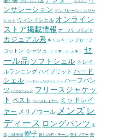
他小物
アウトレット品
イベント
ンサレーション
インサレーションジャ
オンライン
ウィンドシェル
ケット
ストア掲載情報
オーバーパンツ
カジュアル系
グローブ
キャンペーン
セ
コットンTシャツ
スキー
コーディネート
ール品
ソフトシェル
トレイ
ハード
ハイブリッド
ルランニング
シェル
ハーフパン
ハードシェルジャケット
フリースジャケッ
ツ
バックパック
ト
ミッドレイ
ベスト
ベースレイヤー
メンズ
レ
ヤー
メリノウール
ディース
ロングパンツ
寄
帽子
登
小林千穂
拘りのディテール
登山ツアー
稿