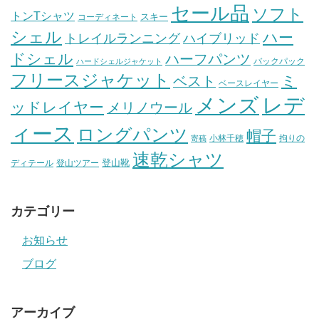
セール品
ソフト
トンTシャツ
スキー
コーディネート
シェル
ハー
ハイブリッド
トレイルランニング
ドシェル
ハーフパンツ
バックパック
ハードシェルジャケット
フリースジャケット
ミ
ベスト
ベースレイヤー
メンズ
レデ
ッドレイヤー
メリノウール
ィース
ロングパンツ
帽子
小林千穂
拘りの
寄稿
速乾シャツ
登山靴
ディテール
登山ツアー
カテゴリー
お知らせ
ブログ
アーカイブ