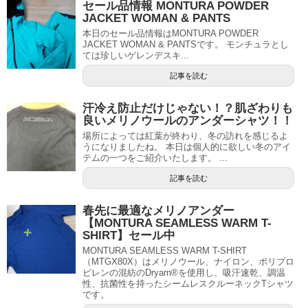
セール品情報 MONTURA POWDER
JACKET WOMAN & PANTS
本日のセール品情報はMONTURA POWDER
JACKET WOMAN & PANTSです。 モンチュラとし
ては珍しいゲレンデスキ...
記事を読む
汗冷え防止だけじゃない！？肌ざわりも
良いメリノウールのアンダーシャツ！！
場所によっては紅葉が終わり、冬の訪れを感じるよ
うになりましたね。 本日は個人的に欲しい冬のアイ
テムの一つをご紹介いたします。 ...
記事を読む
春先に最適なメリノアンダー
【MONTURA SEAMLESS WARM T-
SHIRT】セール中
MONTURA SEAMLESS WARM T-SHIRT
（MTGX80X）はメリノウール、ナイロン、ポリプロ
ピレンの混紡のDryarn®を使用し、吸汗速乾、調温
性、抗菌性を持ったシームレスクルーネックTシャツ
です。