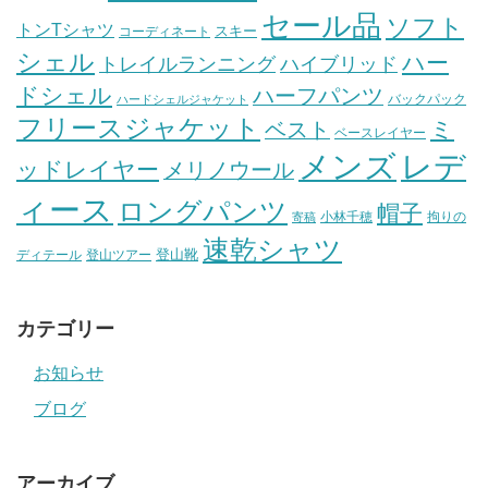
セール品
ソフト
トンTシャツ
スキー
コーディネート
シェル
ハー
ハイブリッド
トレイルランニング
ドシェル
ハーフパンツ
バックパック
ハードシェルジャケット
フリースジャケット
ミ
ベスト
ベースレイヤー
メンズ
レデ
ッドレイヤー
メリノウール
ィース
ロングパンツ
帽子
小林千穂
拘りの
寄稿
速乾シャツ
登山靴
ディテール
登山ツアー
カテゴリー
お知らせ
ブログ
アーカイブ