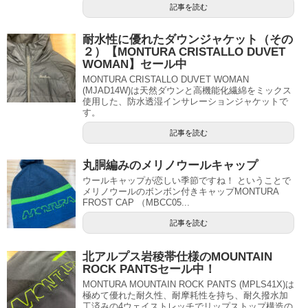
記事を読む
耐水性に優れたダウンジャケット（その
２）【MONTURA CRISTALLO DUVET
WOMAN】セール中
MONTURA CRISTALLO DUVET WOMAN
(MJAD14W)は天然ダウンと高機能化繊綿をミックス
使用した、防水透湿インサレーションジャケットで
す。
記事を読む
丸胴編みのメリノウールキャップ
ウールキャップが恋しい季節ですね！ ということで
メリノウールのボンボン付きキャップMONTURA
FROST CAP （MBCC05...
記事を読む
北アルプス岩稜帯仕様のMOUNTAIN
ROCK PANTSセール中！
MONTURA MOUNTAIN ROCK PANTS (MPLS41X)は
極めて優れた耐久性、耐摩耗性を持ち、耐久撥水加
工済みの4ウェイストレッチでリップストップ構造の