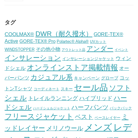
タグ
DWR（耐久撥水）
COOLMAX®
GORE-TEX®
Active
GORE-TEX® Pro
Polartec® Alpha®
UVカット
アンダー
その他小物
WINDSTOPPER
アウトレット品
イベント
インサレーション
ウィン
インサレーションジャケット
オンラインストア掲載情報
ドシェル
オー
カジュアル系
バーパンツ
コッ
グローブ
キャンペーン
セール品
ソフト
トンTシャツ
スキー
コーディネート
シェル
ハー
ハイブリッド
トレイルランニング
ドシェル
ハーフパンツ
バックパック
ハードシェルジャケット
フリースジャケット
ミ
ベスト
ベースレイヤー
メンズ
レデ
ッドレイヤー
メリノウール