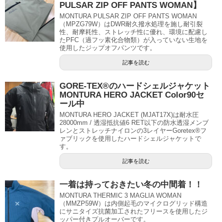
PULSAR ZIP OFF PANTS WOMAN】
MONTURA PULSAR ZIP OFF PANTS WOMAN
（MPZG79W）はDWR耐久撥水処理を施し耐引裂
性、耐摩耗性、ストレッチ性に優れ、環境に配慮し
たPFC（過フッ素化合物類）が入っていない生地を
使用したジップオフパンツです。
記事を読む
GORE-TEX®のハードシェルジャケット
MONTURA HERO JACKET Color90セ
ール中
MONTURA HERO JACKET (MJAT17X)は耐水圧
28000mm / 透湿抵抗値6 RET以下の防水透湿メンブ
レンとストレッチナイロンの3レイヤーGoretex®フ
ァブリックを使用したハードシェルジャケットで
す。
記事を読む
一着は持っておきたい冬の中間着！！
MONTURA THERMIC 3 MAGLIA WOMAN
（MMZP59W）は内側起毛のマイクログリッド構造
にサニタイズ抗菌加工されたフリースを使用したジ
ッパー付きプルオーバーです。