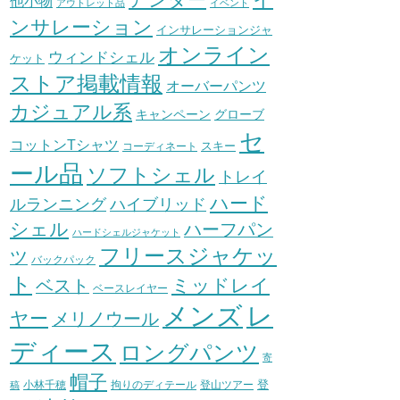
他小物
アウトレット品
イベント
ンサレーション
インサレーションジャ
オンライン
ウィンドシェル
ケット
ストア掲載情報
オーバーパンツ
カジュアル系
グローブ
キャンペーン
セ
コットンTシャツ
スキー
コーディネート
ール品
ソフトシェル
トレイ
ハード
ハイブリッド
ルランニング
シェル
ハーフパン
ハードシェルジャケット
フリースジャケッ
ツ
バックパック
ト
ミッドレイ
ベスト
ベースレイヤー
メンズ
レ
ヤー
メリノウール
ディース
ロングパンツ
寄
帽子
登
小林千穂
拘りのディテール
登山ツアー
稿