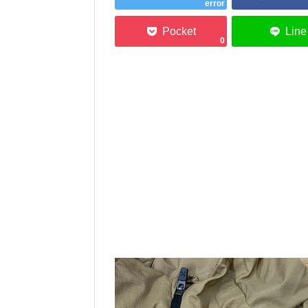
error
0