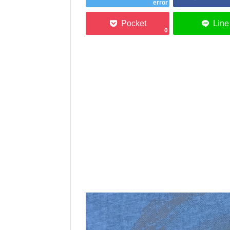
error
0