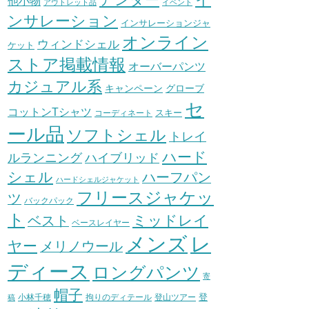
他小物
アウトレット品
イベント
ンサレーション
インサレーションジャ
オンライン
ウィンドシェル
ケット
ストア掲載情報
オーバーパンツ
カジュアル系
グローブ
キャンペーン
セ
コットンTシャツ
スキー
コーディネート
ール品
ソフトシェル
トレイ
ハード
ハイブリッド
ルランニング
シェル
ハーフパン
ハードシェルジャケット
フリースジャケッ
ツ
バックパック
ト
ミッドレイ
ベスト
ベースレイヤー
メンズ
レ
ヤー
メリノウール
ディース
ロングパンツ
寄
帽子
登
小林千穂
拘りのディテール
登山ツアー
稿