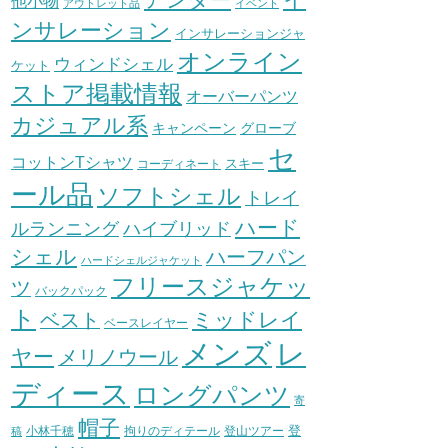
他小物
アウトレット品
イベント
ンサレーション
インサレーションジャ
オンライン
ウィンドシェル
ケット
ストア掲載情報
オーバーパンツ
カジュアル系
グローブ
キャンペーン
セ
コットンTシャツ
スキー
コーディネート
ール品
ソフトシェル
トレイ
ハード
ハイブリッド
ルランニング
シェル
ハーフパン
ハードシェルジャケット
フリースジャケッ
ツ
バックパック
ト
ミッドレイ
ベスト
ベースレイヤー
メンズ
レ
ヤー
メリノウール
ディース
ロングパンツ
寄
帽子
登
小林千穂
拘りのディテール
登山ツアー
稿