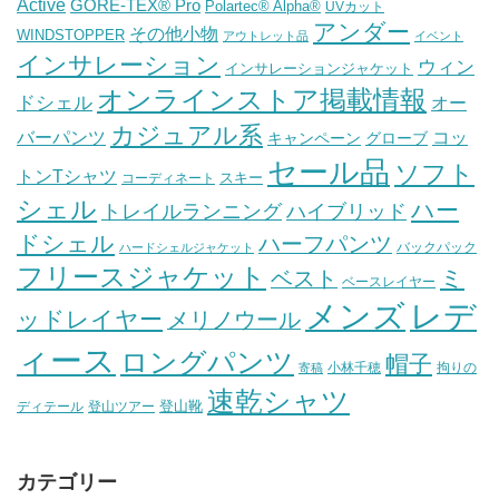
Active
GORE-TEX® Pro
Polartec® Alpha®
UVカット
アンダー
その他小物
WINDSTOPPER
アウトレット品
イベント
インサレーション
ウィン
インサレーションジャケット
オンラインストア掲載情報
ドシェル
オー
カジュアル系
バーパンツ
コッ
グローブ
キャンペーン
セール品
ソフト
トンTシャツ
スキー
コーディネート
シェル
ハー
ハイブリッド
トレイルランニング
ドシェル
ハーフパンツ
バックパック
ハードシェルジャケット
フリースジャケット
ミ
ベスト
ベースレイヤー
メンズ
レデ
ッドレイヤー
メリノウール
ィース
ロングパンツ
帽子
小林千穂
拘りの
寄稿
速乾シャツ
登山靴
ディテール
登山ツアー
カテゴリー