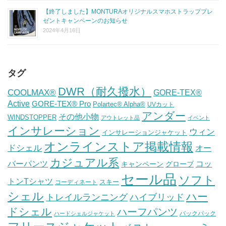
【終了しました】MONTURAオリジナルスマホストラッププレ
ゼントキャンペーンのお知らせ
2024年4月16日
タグ
DWR（耐久撥水）
COOLMAX®
GORE-TEX®
Active
GORE-TEX® Pro
Polartec® Alpha®
UVカット
アンダー
その他小物
WINDSTOPPER
アウトレット品
イベント
インサレーション
ウィン
インサレーションジャケット
オンラインストア掲載情報
ドシェル
オー
カジュアル系
バーパンツ
コッ
グローブ
キャンペーン
セール品
ソフト
トンTシャツ
スキー
コーディネート
シェル
ハー
ハイブリッド
トレイルランニング
ドシェル
ハーフパンツ
バックパック
ハードシェルジャケット