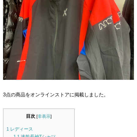
3点の商品をオンラインストアに掲載しました。
目次
[
非表示
]
1
レディース
1.1
速乾長袖Tシャツ