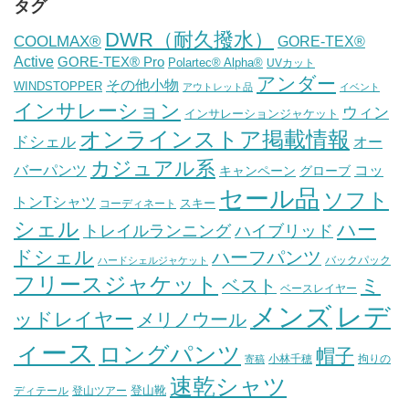
タグ
DWR（耐久撥水）
COOLMAX®
GORE-TEX®
Active
GORE-TEX® Pro
Polartec® Alpha®
UVカット
アンダー
その他小物
WINDSTOPPER
アウトレット品
イベント
インサレーション
ウィン
インサレーションジャケット
オンラインストア掲載情報
ドシェル
オー
カジュアル系
バーパンツ
コッ
グローブ
キャンペーン
セール品
ソフト
トンTシャツ
スキー
コーディネート
シェル
ハー
ハイブリッド
トレイルランニング
ドシェル
ハーフパンツ
バックパック
ハードシェルジャケット
フリースジャケット
ミ
ベスト
ベースレイヤー
メンズ
レデ
ッドレイヤー
メリノウール
ィース
ロングパンツ
帽子
小林千穂
拘りの
寄稿
速乾シャツ
登山靴
ディテール
登山ツアー