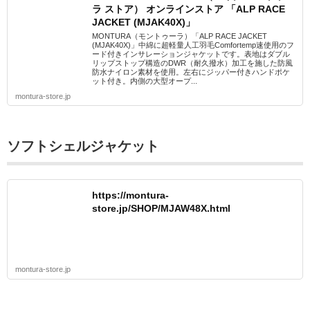
ラ ストア） オンラインストア 「ALP RACE
JACKET (MJAK40X)」
MONTURA（モントゥーラ）「ALP RACE JACKET
(MJAK40X)」中綿に超軽量人工羽毛Comfortemp速使用のフ
ード付きインサレーションジャケットです。表地はダブル
リップストップ構造のDWR（耐久撥水）加工を施した防風
防水ナイロン素材を使用。左右にジッパー付きハンドポケ
ット付き。内側の大型オープ...
montura-store.jp
ソフトシェルジャケット
https://montura-
store.jp/SHOP/MJAW48X.html
montura-store.jp