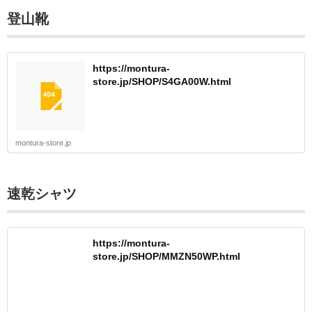
登山靴
https://montura-
store.jp/SHOP/S4GA00W.html
montura-store.jp
速乾シャツ
https://montura-
store.jp/SHOP/MMZN50WP.html