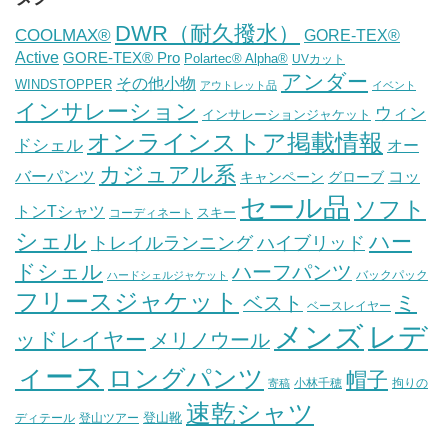
DWR（耐久撥水）
COOLMAX®
GORE-TEX®
Active
GORE-TEX® Pro
Polartec® Alpha®
UVカット
アンダー
その他小物
WINDSTOPPER
アウトレット品
イベント
インサレーション
ウィン
インサレーションジャケット
オンラインストア掲載情報
ドシェル
オー
カジュアル系
バーパンツ
コッ
グローブ
キャンペーン
セール品
ソフト
トンTシャツ
スキー
コーディネート
シェル
ハー
ハイブリッド
トレイルランニング
ドシェル
ハーフパンツ
バックパック
ハードシェルジャケット
フリースジャケット
ミ
ベスト
ベースレイヤー
メンズ
レデ
ッドレイヤー
メリノウール
ィース
ロングパンツ
帽子
小林千穂
拘りの
寄稿
速乾シャツ
登山靴
ディテール
登山ツアー