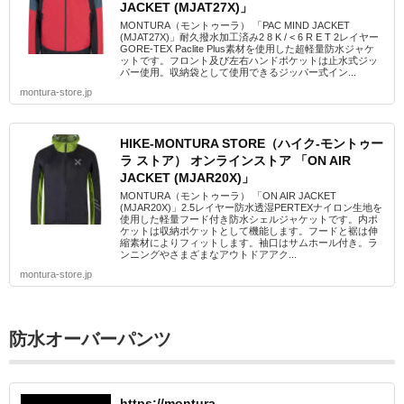
JACKET (MJAT27X)」
MONTURA（モントゥーラ） 「PAC MIND JACKET
(MJAT27X)」耐久撥水加工済み2 8 K / < 6 R E T 2レイヤー
GORE-TEX Paclite Plus素材を使用した超軽量防水ジャケ
ットです。フロント及び左右ハンドポケットは止水式ジッ
パー使用。収納袋として使用できるジッパー式イン...
montura-store.jp
HIKE-MONTURA STORE（ハイク-モントゥー
ラ ストア） オンラインストア 「ON AIR
JACKET (MJAR20X)」
MONTURA（モントゥーラ） 「ON AIR JACKET
(MJAR20X)」2.5レイヤー防水透湿PERTEXナイロン生地を
使用した軽量フード付き防水シェルジャケットです。内ポ
ケットは収納ポケットとして機能します。フードと裾は伸
縮素材によりフィットします。袖口はサムホール付き。ラ
ンニングやさまざまなアウトドアアク...
montura-store.jp
防水オーバーパンツ
https://montura-