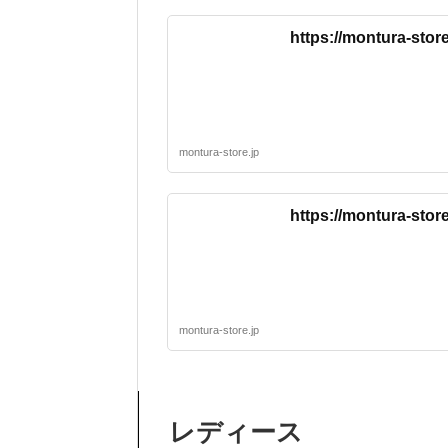
https://montura-sto
montura-store.jp
https://montura-sto
montura-store.jp
レディース