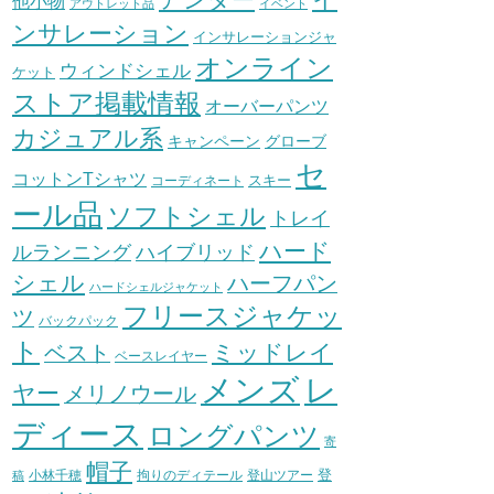
他小物
アウトレット品
イベント
ンサレーション
インサレーションジャ
オンライン
ウィンドシェル
ケット
ストア掲載情報
オーバーパンツ
カジュアル系
グローブ
キャンペーン
セ
コットンTシャツ
スキー
コーディネート
ール品
ソフトシェル
トレイ
ハード
ハイブリッド
ルランニング
シェル
ハーフパン
ハードシェルジャケット
フリースジャケッ
ツ
バックパック
ト
ミッドレイ
ベスト
ベースレイヤー
メンズ
レ
ヤー
メリノウール
ディース
ロングパンツ
寄
帽子
登
小林千穂
拘りのディテール
登山ツアー
稿