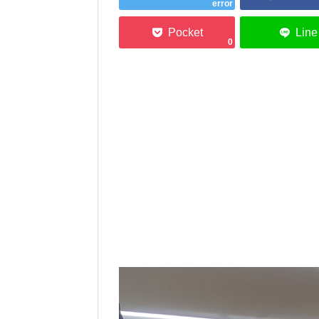
error
0