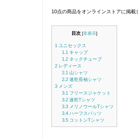
10点の商品をオンラインストアに掲載
目次
[
非表示
]
1
ユニセックス
1.1
キャップ
1.2
ネックチューブ
2
レディース
2.1
山シャツ
2.2
速乾長袖シャツ
3
メンズ
3.1
フリースジャケット
3.2
速乾Tシャツ
3.3
メリノウールTシャツ
3.4
ハーフスパッツ
3.5
コットンTシャツ