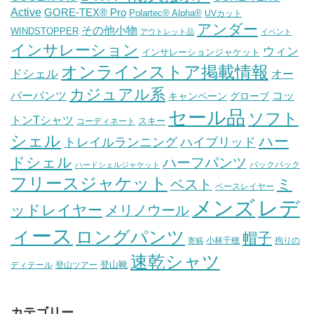
Active
GORE-TEX® Pro
Polartec® Alpha®
UVカット
アンダー
その他小物
WINDSTOPPER
アウトレット品
イベント
インサレーション
ウィン
インサレーションジャケット
オンラインストア掲載情報
ドシェル
オー
カジュアル系
バーパンツ
コッ
グローブ
キャンペーン
セール品
ソフト
トンTシャツ
スキー
コーディネート
シェル
ハー
ハイブリッド
トレイルランニング
ドシェル
ハーフパンツ
バックパック
ハードシェルジャケット
フリースジャケット
ミ
ベスト
ベースレイヤー
メンズ
レデ
ッドレイヤー
メリノウール
ィース
ロングパンツ
帽子
小林千穂
拘りの
寄稿
速乾シャツ
登山靴
ディテール
登山ツアー
カテゴリー