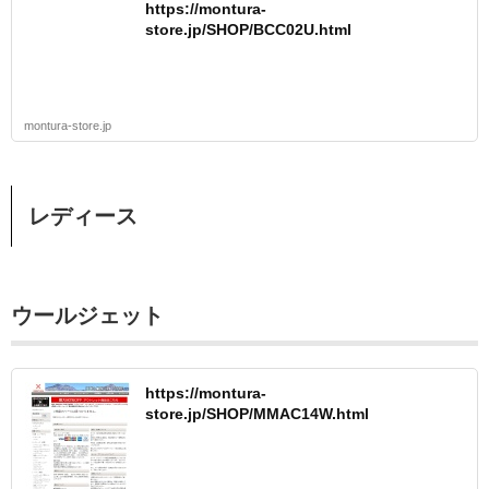
https://montura-
store.jp/SHOP/BCC02U.html
montura-store.jp
レディース
ウールジェット
https://montura-
store.jp/SHOP/MMAC14W.html