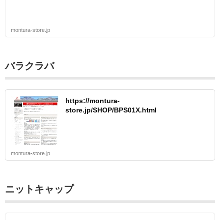
montura-store.jp
バラクラバ
https://montura-
store.jp/SHOP/BPS01X.html
montura-store.jp
ニットキャップ