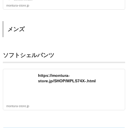
montura-store.jp
メンズ
ソフトシェルパンツ
https://montura-
store.jp/SHOP/MPLS74X-.html
montura-store.jp