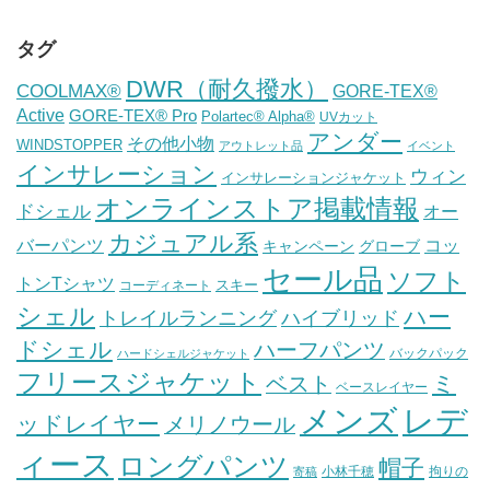
タグ
DWR（耐久撥水）
COOLMAX®
GORE-TEX®
Active
GORE-TEX® Pro
Polartec® Alpha®
UVカット
アンダー
その他小物
WINDSTOPPER
アウトレット品
イベント
インサレーション
ウィン
インサレーションジャケット
オンラインストア掲載情報
ドシェル
オー
カジュアル系
バーパンツ
コッ
グローブ
キャンペーン
セール品
ソフト
トンTシャツ
スキー
コーディネート
シェル
ハー
ハイブリッド
トレイルランニング
ドシェル
ハーフパンツ
バックパック
ハードシェルジャケット
フリースジャケット
ミ
ベスト
ベースレイヤー
メンズ
レデ
ッドレイヤー
メリノウール
ィース
ロングパンツ
帽子
小林千穂
拘りの
寄稿