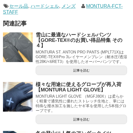
セール品
,
ハードシェル
,
メンズ
MONTURA-FCT-
STAFF
関連記事
雪山に最適なハードシェルパンツ
【GORE-TEX®のお買い得品特集 その
４】
MONTURA ST. ANTON PRO PANTS (MPLT71X)は
GORE-TEX®Pro 3レイヤーメンブレン（耐水圧/透湿
性28K/<6RET3）を使用したオーバーパンツです。
記事を読む
様々な用途に使えるグローブが再入荷
【MONTURA LIGHT GLOVE】
MONTURA LIGHT GLOVE （MGFJ80X）は柔らか
く軽量で通気性に優れたストレッチ生地と、掌には
特殊な撥水加工を施したヤギ革を使用した5本指グロ
ーブです。
記事を読む