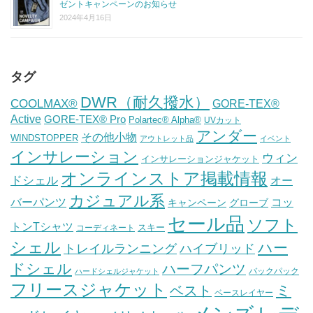
ゼントキャンペーンのお知らせ
2024年4月16日
タグ
DWR（耐久撥水）
COOLMAX®
GORE-TEX®
Active
GORE-TEX® Pro
Polartec® Alpha®
UVカット
アンダー
その他小物
WINDSTOPPER
アウトレット品
イベント
インサレーション
ウィン
インサレーションジャケット
オンラインストア掲載情報
ドシェル
オー
カジュアル系
バーパンツ
コッ
グローブ
キャンペーン
セール品
ソフト
トンTシャツ
スキー
コーディネート
シェル
ハー
ハイブリッド
トレイルランニング
ドシェル
ハーフパンツ
バックパック
ハードシェルジャケット
フリースジャケット
ミ
ベスト
ベースレイヤー