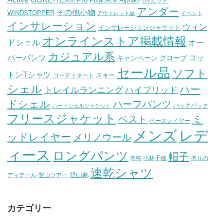
GORE-TEX® Pro
Polartec® Alpha®
UVカット
アンダー
その他小物
WINDSTOPPER
アウトレット品
イベント
インサレーション
ウィン
インサレーションジャケット
オンラインストア掲載情報
ドシェル
オー
カジュアル系
バーパンツ
コッ
グローブ
キャンペーン
セール品
ソフト
トンTシャツ
スキー
コーディネート
シェル
ハー
ハイブリッド
トレイルランニング
ドシェル
ハーフパンツ
バックパック
ハードシェルジャケット
フリースジャケット
ミ
ベスト
ベースレイヤー
メンズ
レデ
ッドレイヤー
メリノウール
ィース
ロングパンツ
帽子
小林千穂
拘りの
寄稿
速乾シャツ
登山靴
ディテール
登山ツアー
カテゴリー