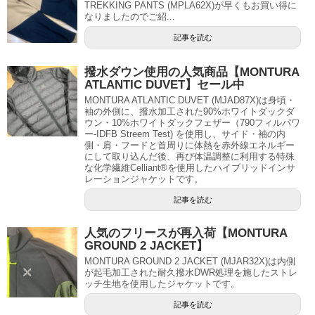
TREKKING PANTS (MPLA62X)が早くもお買い得に
なりましたのでご紹...
記事を読む
撥水ダウン使用の人気商品【MONTURA
ATLANTIC DUVET】セール中
MONTURA ATLANTIC DUVET (MJAD87X)は身頃・
袖の外側に、撥水加工された90%ホワイトダックダ
ウン・10%ホワイトダックフェザー（790フィルパワ
ー-IDFB Streem Test) を使用し、サイド・袖の内
側・肩・フードと首周りに体熱を赤外線エネルギー
にして取り込んだ後、再び体温調整に利用する特殊
な化学繊維Celliant®を使用したハイブリッドインサ
レーションジャケットです。
記事を読む
人気のフリースが再入荷【MONTURA
GROUND 2 JACKET】
MONTURA GROUND 2 JACKET (MJAR32X)は内側
が起毛加工された耐久撥水DWR処理を施したストレ
ッチ生地を使用したジャケットです。
記事を読む