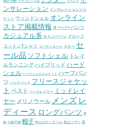
他小物
アウトレット品
イベント
ンサレーション
インサレーションジャ
オンライン
ウィンドシェル
ケット
ストア掲載情報
オーバーパンツ
カジュアル系
グローブ
キャンペーン
セ
コットンTシャツ
スキー
コーディネート
ール品
ソフトシェル
トレイ
ハード
ハイブリッド
ルランニング
シェル
ハーフパン
ハードシェルジャケット
フリースジャケッ
ツ
バックパック
ト
ミッドレイ
ベスト
ベースレイヤー
メンズ
レ
ヤー
メリノウール
ディース
ロングパンツ
寄
帽子
登
小林千穂
拘りのディテール
登山ツアー
稿