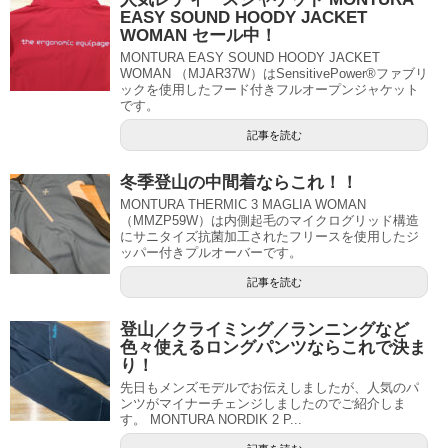
EASY SOUND HOODY JACKET
WOMAN セール中！
MONTURA EASY SOUND HOODY JACKET
WOMAN （MJAR37W）はSensitivePower®ファブリ
ックを使用したフード付きフルオープンジャケット
です。
記事を読む
冬季登山の中間着ならこれ！！
MONTURA THERMIC 3 MAGLIA WOMAN
（MMZP59W）は内側起毛のマイクログリッド構造
にサニタイズ抗菌加工されたフリースを使用したジ
ッパー付きプルオーバーです。
記事を読む
登山／クライミング／ランニングなど
色々使えるロングパンツならこれで決ま
り！
先日もメンズモデルでお伝えしましたが、人気のパ
ンツがマイナーチェンジしましたのでご紹介しま
す。 MONTURA NORDIK 2 P...