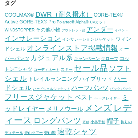
タグ
DWR（耐久撥水）
COOLMAX®
GORE-TEX®
Active
GORE-TEX® Pro
Polartec® Alpha®
UVカット
アンダー
その他小物
WINDSTOPPER
アウトレット品
イベント
インサレーション
ウィン
インサレーションジャケット
オンラインストア掲載情報
ドシェル
オー
カジュアル系
バーパンツ
コッ
グローブ
キャンペーン
セール品
ソフト
トンTシャツ
スキー
コーディネート
シェル
ハー
ハイブリッド
トレイルランニング
ドシェル
ハーフパンツ
バックパック
ハードシェルジャケット
フリースジャケット
ミ
ベスト
ベースレイヤー
メンズ
レデ
ッドレイヤー
メリノウール
ィース
ロングパンツ
帽子
小林千穂
拘りの
寄稿
速乾シャツ
登山靴
ディテール
登山ツアー