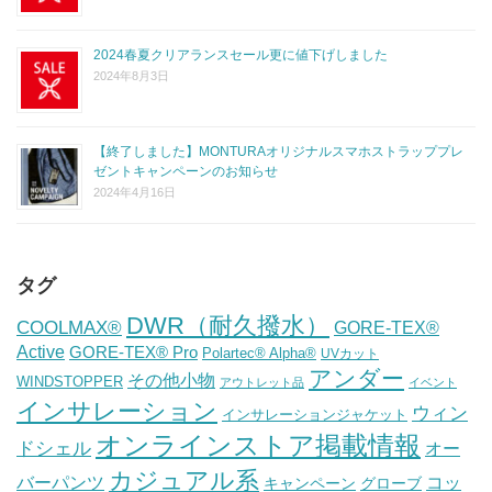
2024春夏クリアランスセール更に値下げしました
2024年8月3日
【終了しました】MONTURAオリジナルスマホストラッププレ
ゼントキャンペーンのお知らせ
2024年4月16日
タグ
DWR（耐久撥水）
COOLMAX®
GORE-TEX®
Active
GORE-TEX® Pro
Polartec® Alpha®
UVカット
アンダー
その他小物
WINDSTOPPER
アウトレット品
イベント
インサレーション
ウィン
インサレーションジャケット
オンラインストア掲載情報
ドシェル
オー
カジュアル系
バーパンツ
コッ
グローブ
キャンペーン