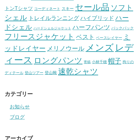
セール品
ソフト
トンTシャツ
スキー
コーディネート
シェル
ハー
ハイブリッド
トレイルランニング
ドシェル
ハーフパンツ
バックパック
ハードシェルジャケット
フリースジャケット
ミ
ベスト
ベースレイヤー
メンズ
レデ
ッドレイヤー
メリノウール
ィース
ロングパンツ
帽子
小林千穂
拘りの
寄稿
速乾シャツ
登山靴
ディテール
登山ツアー
カテゴリー
お知らせ
ブログ
アーカイブ