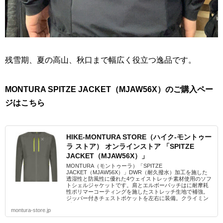
残雪期、夏の高山、秋口まで幅広く役立つ逸品です。
MONTURA SPITZE JACKET（MJAW56X）のご購入ペー
ジはこちら
HIKE-MONTURA STORE（ハイク-モントゥー
ラ ストア） オンラインストア 「SPITZE
JACKET（MJAW56X）」
MONTURA（モントゥーラ）「SPITZE
JACKET（MJAW56X）」DWR（耐久撥水）加工を施した
透湿性と防風性に優れた4ウェイストレッチ素材使用のソフ
トシェルジャケットです。肩とエルボーパッチはに耐摩耗
性ポリマーコーティングを施したストレッチ生地で補強。
ジッパー付きチェストポケットを左右に装備。クライミン
グ...
montura-store.jp