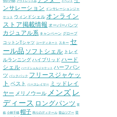
他小物
アウトレット品
イベント
ンサレーション
インサレーションジャ
オンライン
ウィンドシェル
ケット
ストア掲載情報
オーバーパンツ
カジュアル系
グローブ
キャンペーン
セ
コットンTシャツ
スキー
コーディネート
ール品
ソフトシェル
トレイ
ハード
ハイブリッド
ルランニング
シェル
ハーフパン
ハードシェルジャケット
フリースジャケッ
ツ
バックパック
ト
ミッドレイ
ベスト
ベースレイヤー
メンズ
レ
ヤー
メリノウール
ディース
ロングパンツ
寄
帽子
登
小林千穂
拘りのディテール
登山ツアー
稿