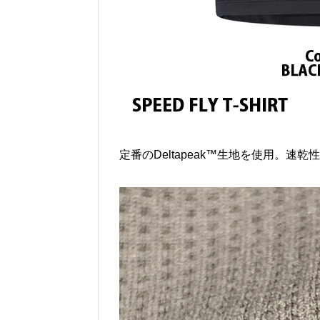
定番のDeltapeak™生地を使用。