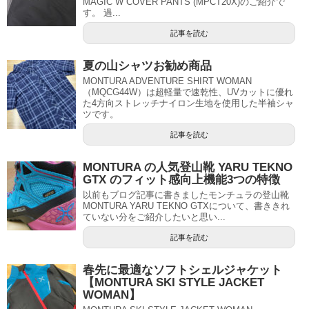
MAGIC W COVER PANTS (MPCT20X)のご紹介で
す。 過...
記事を読む
夏の山シャツお勧め商品
MONTURA ADVENTURE SHIRT WOMAN
（MQCG44W）は超軽量で速乾性、UVカットに優れ
た4方向ストレッチナイロン生地を使用した半袖シャ
ツです。
記事を読む
MONTURA の人気登山靴 YARU TEKNO
GTX のフィット感向上機能3つの特徴
以前もブログ記事に書きましたモンチュラの登山靴
MONTURA YARU TEKNO GTXについて、書ききれ
ていない分をご紹介したいと思い...
記事を読む
春先に最適なソフトシェルジャケット
【MONTURA SKI STYLE JACKET
WOMAN】