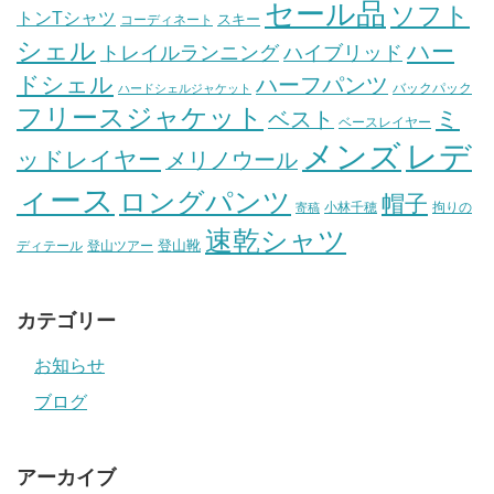
セール品
ソフト
トンTシャツ
スキー
コーディネート
シェル
ハー
ハイブリッド
トレイルランニング
ドシェル
ハーフパンツ
バックパック
ハードシェルジャケット
フリースジャケット
ミ
ベスト
ベースレイヤー
メンズ
レデ
ッドレイヤー
メリノウール
ィース
ロングパンツ
帽子
小林千穂
拘りの
寄稿
速乾シャツ
登山靴
ディテール
登山ツアー
カテゴリー
お知らせ
ブログ
アーカイブ