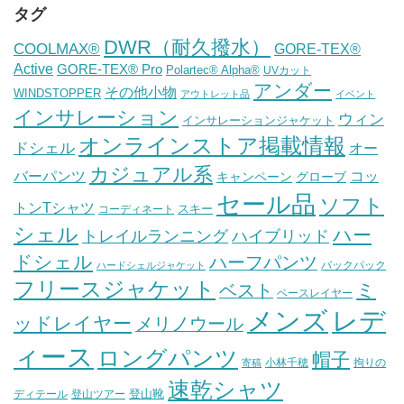
タグ
DWR（耐久撥水）
COOLMAX®
GORE-TEX®
Active
GORE-TEX® Pro
Polartec® Alpha®
UVカット
アンダー
その他小物
WINDSTOPPER
アウトレット品
イベント
インサレーション
ウィン
インサレーションジャケット
オンラインストア掲載情報
ドシェル
オー
カジュアル系
バーパンツ
コッ
グローブ
キャンペーン
セール品
ソフト
トンTシャツ
スキー
コーディネート
シェル
ハー
ハイブリッド
トレイルランニング
ドシェル
ハーフパンツ
バックパック
ハードシェルジャケット
フリースジャケット
ミ
ベスト
ベースレイヤー
メンズ
レデ
ッドレイヤー
メリノウール
ィース
ロングパンツ
帽子
小林千穂
拘りの
寄稿
速乾シャツ
登山靴
ディテール
登山ツアー