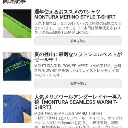
関連記事
通年使えるおススメのTシャツ
MONTURA MERINO STYLE T-SHIRT
天気予報では、まだ3月というのに初夏の陽気になる
といいます。 ということで、本日は通年使えるおス
スメの商品MONTURA MERINO...
記事を読む
夏の登山に最適なソフトシェルベストが
セール中！
MONTURA RUN POWER VEST （MVVR16X）は耐
久撥水DWR処理を施した2ウェイストレッチナイロ
ンのベストです。
記事を読む
人気メリノウールアンダーレイヤー再入
荷【MONTURA SEAMLESS WARM T-
SHIRT】
MONTURA SEAMLESS WARM T-SHIRT
（MTGX80X）はメリノウール、ナイロン、ポリプロ
ピレンの混紡のDryarn®を使用し、吸汗速乾、調温
性、抗菌性を持ったシームレスクルーネックTシャツ