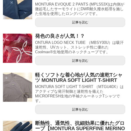
MONTURA EVOQUE 2 PANTS (MPLS53X)は内側が
微起毛したサーモライトにDWR耐久撥水処理を施し
た生地を使用したロングパンツです。
記事を読む
発色の良さが人気！？
ONTURA LOGO NECK TUBE （MBSY00U）は吸汗
速乾性、UVカット、ストレッチ性に優れた
Coolmax®生地使用のネックチューブです。
記事を読む
軽くソフトな着心地が人気の速乾Tシャ
ツ MONTURA SOFT LIGHT T-SHIRT
MONTURA SOFT LIGHT T-SHIRT （MTGU40X）は
アクティブな発汗制御と速乾性を備えた
MICROFRESH生地の半袖クルーネックTシャツで
す。
記事を読む
断熱性、通気性、抗細効果に優れたグロ
ーブ【MONTURA SUPERFINE MERINO