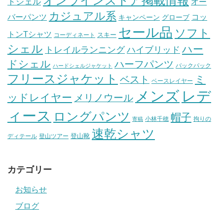
オンラインストア掲載情報
ドシェル
オー
カジュアル系
バーパンツ
コッ
グローブ
キャンペーン
セール品
ソフト
トンTシャツ
スキー
コーディネート
シェル
ハー
ハイブリッド
トレイルランニング
ドシェル
ハーフパンツ
バックパック
ハードシェルジャケット
フリースジャケット
ミ
ベスト
ベースレイヤー
メンズ
レデ
ッドレイヤー
メリノウール
ィース
ロングパンツ
帽子
小林千穂
拘りの
寄稿
速乾シャツ
登山靴
ディテール
登山ツアー
カテゴリー
お知らせ
ブログ