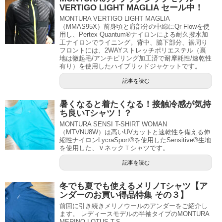
VERTIGO LIGHT MAGLIA セール中！
MONTURA VERTIGO LIGHT MAGLIA
（MMAS95X）前身頃と肩部分の中綿にQr Flowを使
用し、Pertex Quantum®ナイロンによる耐久撥水加
工ナイロンでライニング。背中、脇下部分、裾周り
フロントには、2WAYストレッチポリエステル（裏
地は微起毛/アンチピリング加工済で耐摩耗性/速乾性
有り）を使用したハイブリッドジャケットです。
記事を読む
暑くなると着たくなる！接触冷感が気持
ち良いTシャツ！？
MONTURA SENSI T-SHIRT WOMAN
（MTVNU8W）は高いUVカットと速乾性を備える伸
縮性ナイロンLycraSport®を使用したSensitive®生地
を使用した、ＶネックＴシャツです。
記事を読む
冬でも夏でも使えるメリノTシャツ【ア
ンダーのお買い得品特集 その３】
前回に引き続きメリノウールのアンダーをご紹介し
ます。 レディースモデルの半袖タイプのMONTURA
MERINO LOTUS T-S...