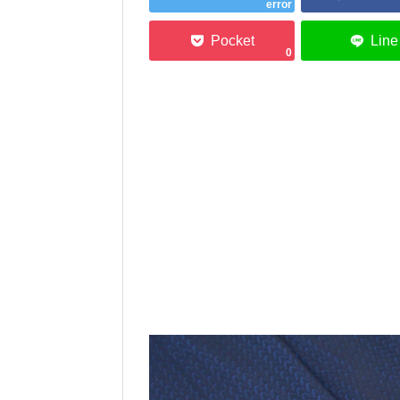
error
0