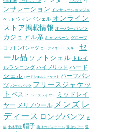
他小物
アウトレット品
イベント
ンサレーション
インサレーションジャ
オンライン
ウィンドシェル
ケット
ストア掲載情報
オーバーパンツ
カジュアル系
グローブ
キャンペーン
セ
コットンTシャツ
スキー
コーディネート
ール品
ソフトシェル
トレイ
ハード
ハイブリッド
ルランニング
シェル
ハーフパン
ハードシェルジャケット
フリースジャケッ
ツ
バックパック
ト
ミッドレイ
ベスト
ベースレイヤー
メンズ
レ
ヤー
メリノウール
ディース
ロングパンツ
寄
帽子
登
小林千穂
拘りのディテール
登山ツアー
稿