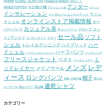
Active
GORE-TEX® Pro
Polartec® Alpha®
UVカット
アンダー
その他小物
WINDSTOPPER
アウトレット品
イベント
インサレーション
ウィン
インサレーションジャケット
オンラインストア掲載情報
ドシェル
オー
カジュアル系
バーパンツ
コッ
グローブ
キャンペーン
セール品
ソフト
トンTシャツ
スキー
コーディネート
シェル
ハー
ハイブリッド
トレイルランニング
ドシェル
ハーフパンツ
バックパック
ハードシェルジャケット
フリースジャケット
ミ
ベスト
ベースレイヤー
メンズ
レデ
ッドレイヤー
メリノウール
ィース
ロングパンツ
帽子
小林千穂
拘りの
寄稿
速乾シャツ
登山靴
ディテール
登山ツアー
カテゴリー