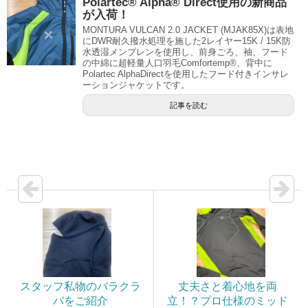
Polartec® Alpha® Direct使用の新商品
が入荷！
MONTURA VULCAN 2.0 JACKET (MJAK85X)は表地
にDWR耐久撥水処理を施した2レイヤー15K / 15K防
水透湿メンブレンを使用し、前身ごろ、袖、フード
の中綿に超軽量人口羽毛Comfortemp®、背中に
Polartec AlphaDirectを使用したフード付きインサレ
ーションジャケットです。
記事を読む
スタッフ私物のバラクラ
丈夫さと着心地を両
バをご紹介
立！？プロ仕様のミッド