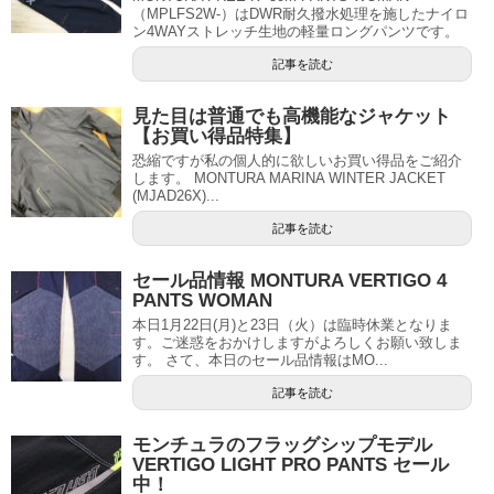
（MPLFS2W-）はDWR耐久撥水処理を施したナイロ
ン4WAYストレッチ生地の軽量ロングパンツです。
記事を読む
見た目は普通でも高機能なジャケット
【お買い得品特集】
恐縮ですが私の個人的に欲しいお買い得品をご紹介
します。 MONTURA MARINA WINTER JACKET
(MJAD26X)...
記事を読む
セール品情報 MONTURA VERTIGO 4
PANTS WOMAN
本日1月22日(月)と23日（火）は臨時休業となりま
す。ご迷惑をおかけしますがよろしくお願い致しま
す。 さて、本日のセール品情報はMO...
記事を読む
モンチュラのフラッグシップモデル
VERTIGO LIGHT PRO PANTS セール
中！