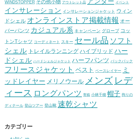
アンダー
その他小物
WINDSTOPPER
アウトレット品
イベント
インサレーション
ウィン
インサレーションジャケット
オンラインストア掲載情報
ドシェル
オー
カジュアル系
バーパンツ
コッ
グローブ
キャンペーン
セール品
ソフト
トンTシャツ
スキー
コーディネート
シェル
ハー
ハイブリッド
トレイルランニング
ドシェル
ハーフパンツ
バックパック
ハードシェルジャケット
フリースジャケット
ミ
ベスト
ベースレイヤー
メンズ
レデ
ッドレイヤー
メリノウール
ィース
ロングパンツ
帽子
小林千穂
拘りの
寄稿
速乾シャツ
登山靴
ディテール
登山ツアー
カテゴリー