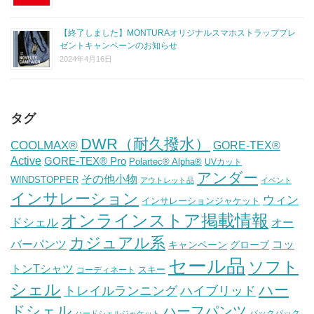
【終了しました】MONTURAオリジナルスマホストラッププレ
ゼントキャンペーンのお知らせ
2024年4月16日
タグ
DWR（耐久撥水）
COOLMAX®
GORE-TEX®
Active
GORE-TEX® Pro
Polartec® Alpha®
UVカット
アンダー
その他小物
WINDSTOPPER
アウトレット品
イベント
インサレーション
ウィン
インサレーションジャケット
オンラインストア掲載情報
ドシェル
オー
カジュアル系
バーパンツ
コッ
グローブ
キャンペーン
セール品
ソフト
トンTシャツ
スキー
コーディネート
シェル
ハー
ハイブリッド
トレイルランニング
ドシェル
ハーフパンツ
バックパック
ハードシェルジャケット