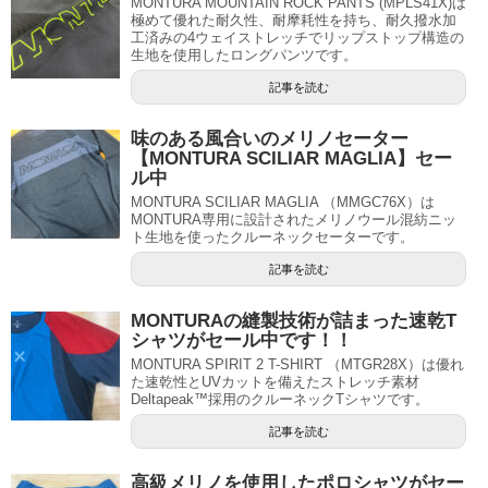
MONTURA MOUNTAIN ROCK PANTS (MPLS41X)は
極めて優れた耐久性、耐摩耗性を持ち、耐久撥水加
工済みの4ウェイストレッチでリップストップ構造の
生地を使用したロングパンツです。
記事を読む
味のある風合いのメリノセーター
【MONTURA SCILIAR MAGLIA】セー
ル中
MONTURA SCILIAR MAGLIA （MMGC76X）は
MONTURA専用に設計されたメリノウール混紡ニッ
ト生地を使ったクルーネックセーターです。
記事を読む
MONTURAの縫製技術が詰まった速乾T
シャツがセール中です！！
MONTURA SPIRIT 2 T-SHIRT （MTGR28X）は優れ
た速乾性とUVカットを備えたストレッチ素材
Deltapeak™採用のクルーネックTシャツです。
記事を読む
高級メリノを使用したポロシャツがセー