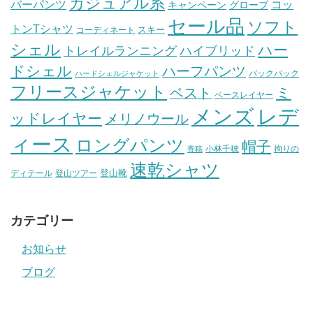
カジュアル系
バーパンツ
コッ
グローブ
キャンペーン
セール品
ソフト
トンTシャツ
スキー
コーディネート
シェル
ハー
ハイブリッド
トレイルランニング
ドシェル
ハーフパンツ
バックパック
ハードシェルジャケット
フリースジャケット
ミ
ベスト
ベースレイヤー
メンズ
レデ
ッドレイヤー
メリノウール
ィース
ロングパンツ
帽子
小林千穂
拘りの
寄稿
速乾シャツ
登山靴
ディテール
登山ツアー
カテゴリー
お知らせ
ブログ