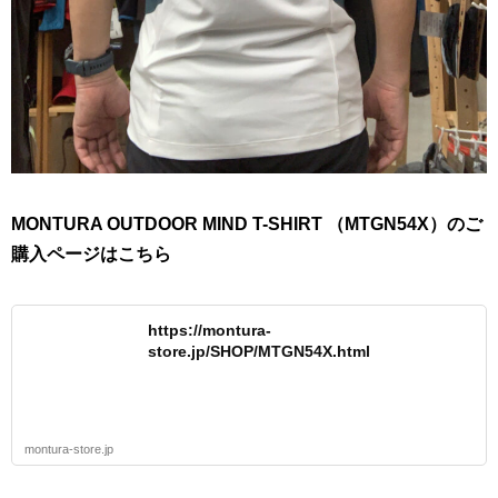
MONTURA OUTDOOR MIND T-SHIRT （MTGN54X）のご
購入ページはこちら
https://montura-
store.jp/SHOP/MTGN54X.html
montura-store.jp