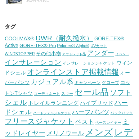
2024年4月16日
タグ
DWR（耐久撥水）
COOLMAX®
GORE-TEX®
Active
GORE-TEX® Pro
Polartec® Alpha®
UVカット
アンダー
その他小物
WINDSTOPPER
アウトレット品
イベント
インサレーション
ウィン
インサレーションジャケット
オンラインストア掲載情報
ドシェル
オー
カジュアル系
バーパンツ
コッ
グローブ
キャンペーン
セール品
ソフト
トンTシャツ
スキー
コーディネート
シェル
ハー
ハイブリッド
トレイルランニング
ドシェル
ハーフパンツ
バックパック
ハードシェルジャケット
フリースジャケット
ミ
ベスト
ベースレイヤー
メンズ
レデ
ッドレイヤー
メリノウール