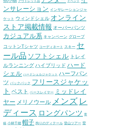
他小物
アウトレット品
イベント
ンサレーション
インサレーションジャ
オンライン
ウィンドシェル
ケット
ストア掲載情報
オーバーパンツ
カジュアル系
グローブ
キャンペーン
セ
コットンTシャツ
スキー
コーディネート
ール品
ソフトシェル
トレイ
ハード
ハイブリッド
ルランニング
シェル
ハーフパン
ハードシェルジャケット
フリースジャケッ
ツ
バックパック
ト
ミッドレイ
ベスト
ベースレイヤー
メンズ
レ
ヤー
メリノウール
ディース
ロングパンツ
寄
帽子
登
小林千穂
拘りのディテール
登山ツアー
稿