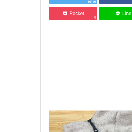
error
0