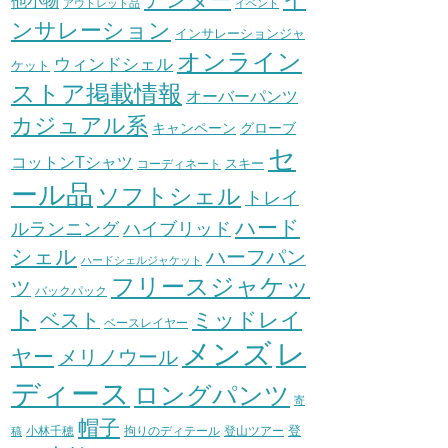
他小物
アウトレット品
イベント
ンサレーション
インサレーションジャ
オンライン
ウィンドシェル
ケット
ストア掲載情報
オーバーパンツ
カジュアル系
グローブ
キャンペーン
セ
コットンTシャツ
スキー
コーディネート
ール品
ソフトシェル
トレイ
ハード
ハイブリッド
ルランニング
シェル
ハーフパン
ハードシェルジャケット
フリースジャケッ
ツ
バックパック
ト
ミッドレイ
ベスト
ベースレイヤー
メンズ
レ
ヤー
メリノウール
ディース
ロングパンツ
寄
帽子
登
小林千穂
拘りのディテール
登山ツアー
稿