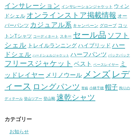
インサレーション
ウィン
インサレーションジャケット
オンラインストア掲載情報
ドシェル
オー
カジュアル系
バーパンツ
コッ
グローブ
キャンペーン
セール品
ソフト
トンTシャツ
スキー
コーディネート
シェル
ハー
ハイブリッド
トレイルランニング
ドシェル
ハーフパンツ
バックパック
ハードシェルジャケット
フリースジャケット
ミ
ベスト
ベースレイヤー
メンズ
レデ
ッドレイヤー
メリノウール
ィース
ロングパンツ
帽子
小林千穂
拘りの
寄稿
速乾シャツ
登山靴
ディテール
登山ツアー
カテゴリー
お知らせ