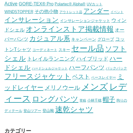
Active
GORE-TEX® Pro
Polartec® Alpha®
UVカット
アンダー
その他小物
WINDSTOPPER
アウトレット品
イベント
インサレーション
ウィン
インサレーションジャケット
オンラインストア掲載情報
ドシェル
オー
カジュアル系
バーパンツ
コッ
グローブ
キャンペーン
セール品
ソフト
トンTシャツ
スキー
コーディネート
シェル
ハー
ハイブリッド
トレイルランニング
ドシェル
ハーフパンツ
バックパック
ハードシェルジャケット
フリースジャケット
ミ
ベスト
ベースレイヤー
メンズ
レデ
ッドレイヤー
メリノウール
ィース
ロングパンツ
帽子
小林千穂
拘りの
寄稿
速乾シャツ
登山靴
ディテール
登山ツアー
カテゴリー