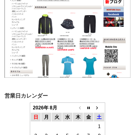
営業日カレンダー
2026年 8月
日
月
火
水
木
金
土
1