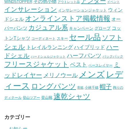
アンダー
その他小物
WINDSTOPPER
アウトレット品
イベント
インサレーション
ウィン
インサレーションジャケット
オンラインストア掲載情報
ドシェル
オー
カジュアル系
バーパンツ
コッ
グローブ
キャンペーン
セール品
ソフト
トンTシャツ
スキー
コーディネート
シェル
ハー
ハイブリッド
トレイルランニング
ドシェル
ハーフパンツ
バックパック
ハードシェルジャケット
フリースジャケット
ミ
ベスト
ベースレイヤー
メンズ
レデ
ッドレイヤー
メリノウール
ィース
ロングパンツ
帽子
小林千穂
拘りの
寄稿
速乾シャツ
登山靴
ディテール
登山ツアー
カテゴリー
お知らせ