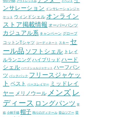
他小物
アウトレット品
イベント
ンサレーション
インサレーションジャ
オンライン
ウィンドシェル
ケット
ストア掲載情報
オーバーパンツ
カジュアル系
グローブ
キャンペーン
セ
コットンTシャツ
スキー
コーディネート
ール品
ソフトシェル
トレイ
ハード
ハイブリッド
ルランニング
シェル
ハーフパン
ハードシェルジャケット
フリースジャケッ
ツ
バックパック
ト
ミッドレイ
ベスト
ベースレイヤー
メンズ
レ
ヤー
メリノウール
ディース
ロングパンツ
寄
帽子
登
小林千穂
拘りのディテール
登山ツアー
稿