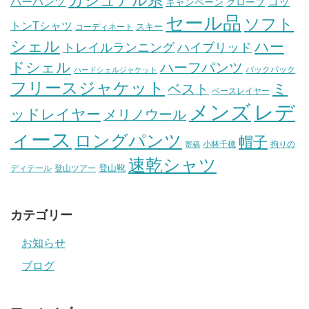
カジュアル系
バーパンツ
コッ
グローブ
キャンペーン
セール品
ソフト
トンTシャツ
スキー
コーディネート
シェル
ハー
ハイブリッド
トレイルランニング
ドシェル
ハーフパンツ
バックパック
ハードシェルジャケット
フリースジャケット
ミ
ベスト
ベースレイヤー
メンズ
レデ
ッドレイヤー
メリノウール
ィース
ロングパンツ
帽子
小林千穂
拘りの
寄稿
速乾シャツ
登山靴
ディテール
登山ツアー
カテゴリー
お知らせ
ブログ