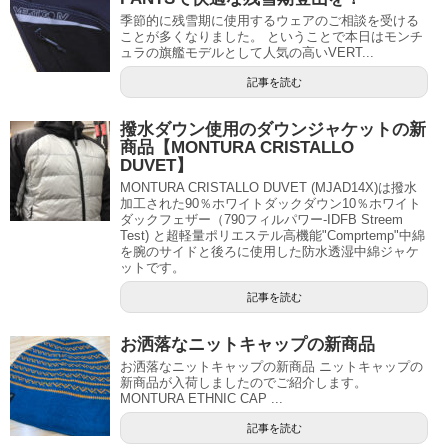
季節的に残雪期に使用するウェアのご相談を受ける
ことが多くなりました。 ということで本日はモンチ
ュラの旗艦モデルとして人気の高いVERT...
記事を読む
撥水ダウン使用のダウンジャケットの新
商品【MONTURA CRISTALLO
DUVET】
MONTURA CRISTALLO DUVET (MJAD14X)は撥水
加工された90％ホワイトダックダウン10％ホワイト
ダックフェザー（790フィルパワー-IDFB Streem
Test) と超軽量ポリエステル高機能"Comprtemp"中綿
を腕のサイドと後ろに使用した防水透湿中綿ジャケ
ットです。
記事を読む
お洒落なニットキャップの新商品
お洒落なニットキャップの新商品 ニットキャップの
新商品が入荷しましたのでご紹介します。
MONTURA ETHNIC CAP ...
記事を読む