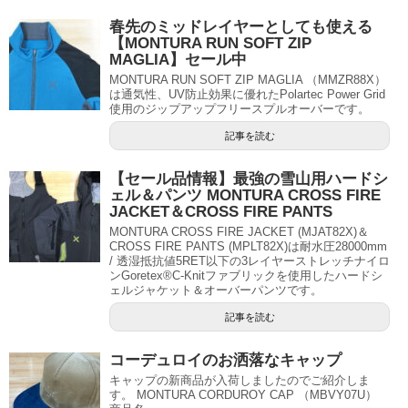
春先のミッドレイヤーとしても使える
【MONTURA RUN SOFT ZIP
MAGLIA】セール中
MONTURA RUN SOFT ZIP MAGLIA （MMZR88X）
は通気性、UV防止効果に優れたPolartec Power Grid
使用のジップアップフリースプルオーバーです。
記事を読む
【セール品情報】最強の雪山用ハードシ
ェル＆パンツ MONTURA CROSS FIRE
JACKET＆CROSS FIRE PANTS
MONTURA CROSS FIRE JACKET (MJAT82X)＆
CROSS FIRE PANTS (MPLT82X)は耐水圧28000mm
/ 透湿抵抗値5RET以下の3レイヤーストレッチナイロ
ンGoretex®C-Knitファブリックを使用したハードシ
ェルジャケット＆オーバーパンツです。
記事を読む
コーデュロイのお洒落なキャップ
キャップの新商品が入荷しましたのでご紹介しま
す。 MONTURA CORDUROY CAP （MBVY07U）