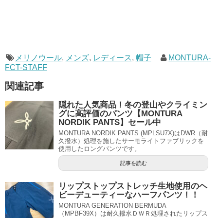
メリノウール
,
メンズ
,
レディース
,
帽子
MONTURA-
FCT-STAFF
関連記事
隠れた人気商品！冬の登山やクライミン
グに高評価のパンツ【MONTURA
NORDIK PANTS】セール中
MONTURA NORDIK PANTS (MPLSU7X)はDWR（耐
久撥水）処理を施したサーモライトファブリックを
使用したロングパンツです。
記事を読む
リップストップストレッチ生地使用のヘ
ビーデューティーなハーフパンツ！！
MONTURA GENERATION BERMUDA
（MPBF39X）は耐久撥水ＤＷＲ処理されたリップス