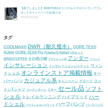
【終了しました】MONTURAオリジナルスマホストラッププレ
ゼントキャンペーンのお知らせ
2024年4月16日
タグ
DWR（耐久撥水）
COOLMAX®
GORE-TEX®
Active
GORE-TEX® Pro
Polartec® Alpha®
UVカット
アンダー
その他小物
WINDSTOPPER
アウトレット品
イベント
インサレーション
ウィン
インサレーションジャケット
オンラインストア掲載情報
ドシェル
オー
カジュアル系
バーパンツ
コッ
グローブ
キャンペーン
セール品
ソフト
トンTシャツ
スキー
コーディネート
シェル
ハー
ハイブリッド
トレイルランニング
ドシェル
ハーフパンツ
バックパック
ハードシェルジャケット