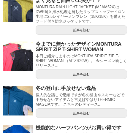
よく見ると面白い工夫が！？
MONTURA RAIN LIGHT JACKET (MJAM52X)は
DWR耐久撥水処理を施したリップストップナイロン
生地に2.5レイヤーメンブレン（15K/15K）を備えた
フード付き防水ジャケットです。
記事を読む
今までに無かったデザインMONTURA
SPIRIT ZIP T-SHIRT WOMAN
本日ご紹介しますのはMONTURA SPIRIT ZIP T-
SHIRT WOMAN （MTZR29W）。 今シーズン新しく
リリースさ...
記事を読む
冬の登山に手放せない逸品
個人的な話しで恐縮ですが冬の登山やスキーなどで
手放せないアイテムと言えばやはりTHERMIC
MAGLIAです。 こちらのレディース...
記事を読む
機能的なハーフパンツがお買い得です