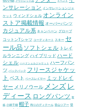
他小物
アウトレット品
イベント
ンサレーション
インサレーションジャ
オンライン
ウィンドシェル
ケット
ストア掲載情報
オーバーパンツ
カジュアル系
グローブ
キャンペーン
セ
コットンTシャツ
スキー
コーディネート
ール品
ソフトシェル
トレイ
ハード
ハイブリッド
ルランニング
シェル
ハーフパン
ハードシェルジャケット
フリースジャケッ
ツ
バックパック
ト
ミッドレイ
ベスト
ベースレイヤー
メンズ
レ
ヤー
メリノウール
ディース
ロングパンツ
寄
帽子
登
小林千穂
拘りのディテール
登山ツアー
稿