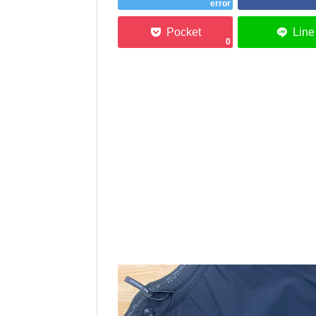
error
0