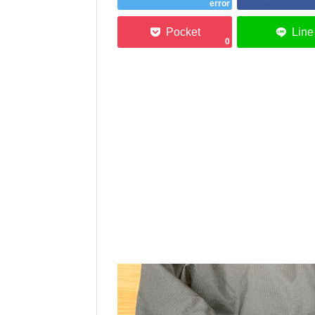
error
0