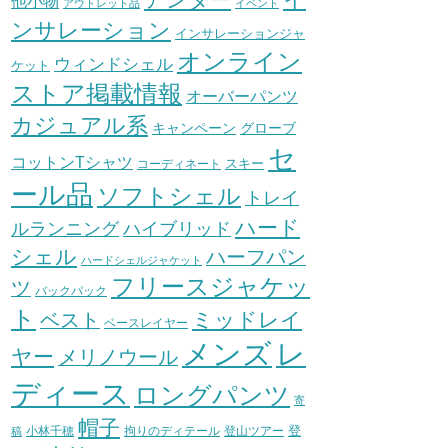
他小物
アウトレット品
イベント
ンサレーション
インサレーションジャ
オンライン
ウィンドシェル
ケット
ストア掲載情報
オーバーパンツ
カジュアル系
グローブ
キャンペーン
セ
コットンTシャツ
スキー
コーディネート
ール品
ソフトシェル
トレイ
ハード
ハイブリッド
ルランニング
シェル
ハーフパン
ハードシェルジャケット
フリースジャケッ
ツ
バックパック
ト
ミッドレイ
ベスト
ベースレイヤー
メンズ
レ
ヤー
メリノウール
ディース
ロングパンツ
寄
帽子
登
小林千穂
拘りのディテール
登山ツアー
稿