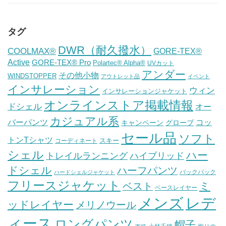
タグ
DWR（耐久撥水）
COOLMAX®
GORE-TEX®
Active
GORE-TEX® Pro
Polartec® Alpha®
UVカット
アンダー
その他小物
WINDSTOPPER
アウトレット品
イベント
インサレーション
ウィン
インサレーションジャケット
オンラインストア掲載情報
ドシェル
オー
カジュアル系
バーパンツ
コッ
グローブ
キャンペーン
セール品
ソフト
トンTシャツ
スキー
コーディネート
シェル
ハー
ハイブリッド
トレイルランニング
ドシェル
ハーフパンツ
バックパック
ハードシェルジャケット
フリースジャケット
ミ
ベスト
ベースレイヤー
メンズ
レデ
ッドレイヤー
メリノウール
ィース
ロングパンツ
帽子