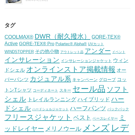
タグ
DWR（耐久撥水）
COOLMAX®
GORE-TEX®
Active
GORE-TEX® Pro
Polartec® Alpha®
UVカット
アンダー
その他小物
WINDSTOPPER
アウトレット品
イベント
インサレーション
ウィン
インサレーションジャケット
オンラインストア掲載情報
ドシェル
オー
カジュアル系
バーパンツ
コッ
グローブ
キャンペーン
セール品
ソフト
トンTシャツ
スキー
コーディネート
シェル
ハー
ハイブリッド
トレイルランニング
ドシェル
ハーフパンツ
バックパック
ハードシェルジャケット
フリースジャケット
ミ
ベスト
ベースレイヤー
メンズ
レデ
ッドレイヤー
メリノウール