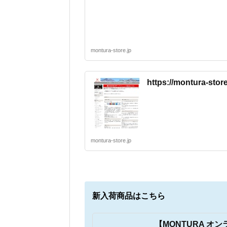
montura-store.jp
https://montura-sto
montura-store.jp
新入荷商品はこちら
【MONTURA オ