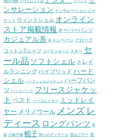
他小物
アウトレット品
イベント
ンサレーション
インサレーションジャ
オンライン
ウィンドシェル
ケット
ストア掲載情報
オーバーパンツ
カジュアル系
グローブ
キャンペーン
セ
コットンTシャツ
スキー
コーディネート
ール品
ソフトシェル
トレイ
ハード
ハイブリッド
ルランニング
シェル
ハーフパン
ハードシェルジャケット
フリースジャケッ
ツ
バックパック
ト
ミッドレイ
ベスト
ベースレイヤー
メンズ
レ
ヤー
メリノウール
ディース
ロングパンツ
寄
帽子
登
小林千穂
拘りのディテール
登山ツアー
稿