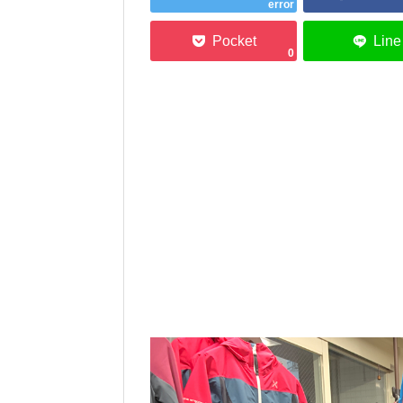
error
0