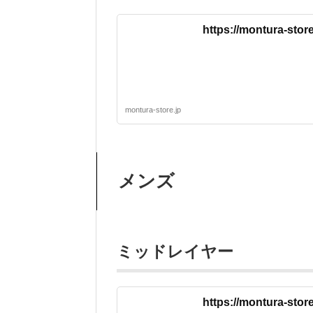
https://montura-st
montura-store.jp
メンズ
ミッドレイヤー
https://montura-sto