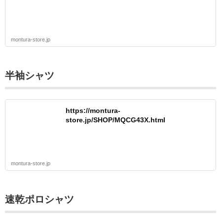
montura-store.jp
半袖シャツ
https://montura-
store.jp/SHOP/MQCG43X.html
montura-store.jp
速乾ポロシャツ