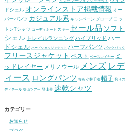
ウィン
インサレーションジャケット
オンラインストア掲載情報
ドシェル
オー
カジュアル系
バーパンツ
コッ
グローブ
キャンペーン
セール品
ソフト
トンTシャツ
スキー
コーディネート
シェル
ハー
ハイブリッド
トレイルランニング
ドシェル
ハーフパンツ
バックパック
ハードシェルジャケット
フリースジャケット
ミ
ベスト
ベースレイヤー
メンズ
レデ
ッドレイヤー
メリノウール
ィース
ロングパンツ
帽子
小林千穂
拘りの
寄稿
速乾シャツ
登山靴
ディテール
登山ツアー
カテゴリー
お知らせ
ブログ