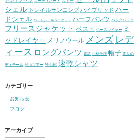
スキー
コーディネート
シェル
ハー
ハイブリッド
トレイルランニング
ドシェル
ハーフパンツ
バックパック
ハードシェルジャケット
フリースジャケット
ミ
ベスト
ベースレイヤー
メンズ
レデ
ッドレイヤー
メリノウール
ィース
ロングパンツ
帽子
小林千穂
拘りの
寄稿
速乾シャツ
登山靴
ディテール
登山ツアー
カテゴリー
お知らせ
ブログ
アーカイブ