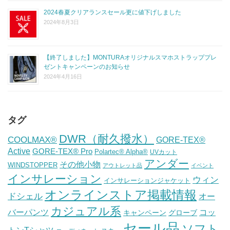
2024春夏クリアランスセール更に値下げしました
2024年8月3日
【終了しました】MONTURAオリジナルスマホストラッププレ
ゼントキャンペーンのお知らせ
2024年4月16日
タグ
DWR（耐久撥水）
COOLMAX®
GORE-TEX®
Active
GORE-TEX® Pro
Polartec® Alpha®
UVカット
アンダー
その他小物
WINDSTOPPER
アウトレット品
イベント
インサレーション
ウィン
インサレーションジャケット
オンラインストア掲載情報
ドシェル
オー
カジュアル系
バーパンツ
コッ
グローブ
キャンペーン
セール品
ソフト
トンTシャツ