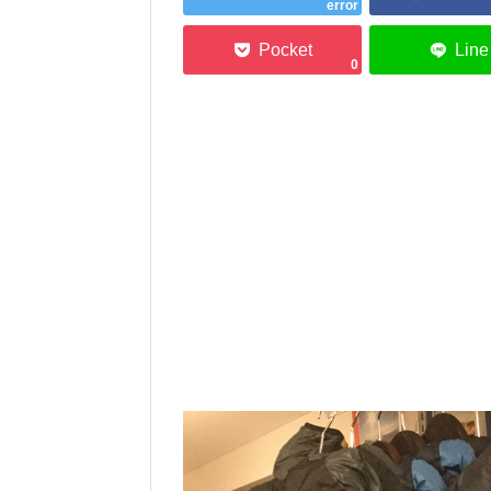
error
0