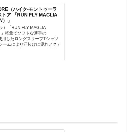
STORE（ハイク-モントゥーラ
 「RUN FLY MAGLIA
3W）」
「RUN FLY MAGLIA
W）」軽量でソフトな薄手の
 Gridを使用したロングスリーブTシャツ
レームにより汗抜けに優れアクテ
す。サイド部のストレッチ素材に