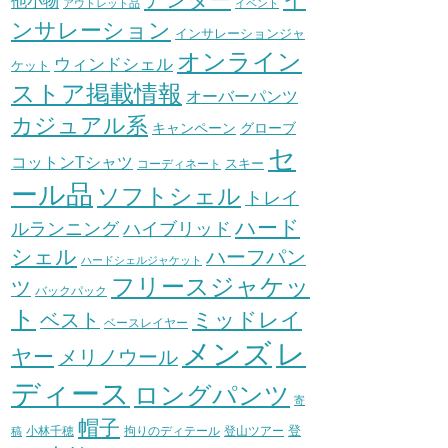
他小物
アウトレット品
イベント
ンサレーション
インサレーションジャ
オンライン
ウィンドシェル
ケット
ストア掲載情報
オーバーパンツ
カジュアル系
グローブ
キャンペーン
セ
コットンTシャツ
スキー
コーディネート
ール品
ソフトシェル
トレイ
ハード
ハイブリッド
ルランニング
シェル
ハーフパン
ハードシェルジャケット
フリースジャケッ
ツ
バックパック
ト
ミッドレイ
ベスト
ベースレイヤー
メンズ
レ
ヤー
メリノウール
ディース
ロングパンツ
寄
帽子
登
小林千穂
拘りのディテール
登山ツアー
稿