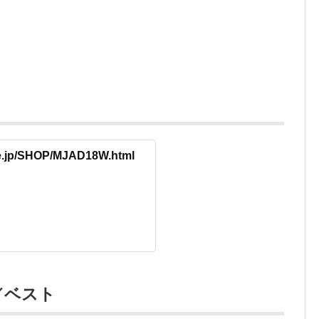
re.jp/SHOP/MJAD18W.html
／ベスト